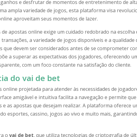
 ganhos e desfrutar de momentos de entretenimento de alt
uma ampla variedade de jogos, esta plataforma visa revoluci
online aproveitam seus momentos de lazer.
s de apostas online exige um cuidado redobrado na escolha 
transações, a variedade de jogos disponíveis e a qualidade
iais que devem ser considerados antes de se comprometer c
põe a superar as expectativas dos jogadores, oferecendo u
sparente, com um foco constante na satisfação do cliente.
a do vai de bet
 online projetada para atender às necessidades de jogador
erface amigável e intuitiva facilita a navegação e permite que
 e as apostas que desejam realizar. A plataforma oferece 
do esportes, cassino, jogos ao vivo e muito mais, garantind
ra o
vai de bet
, que utiliza tecnologias de criptografia de úl