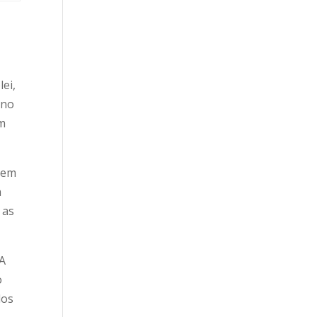
ei,
 no
em
tem
a
 as
 A
o
dos