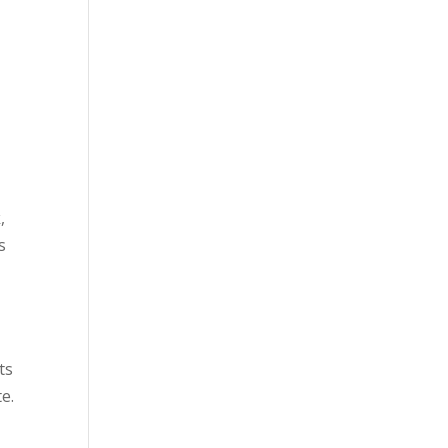
,
s
ts
e.