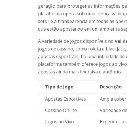
geração para proteger as informações pes
plataforma opera sob uma licença válida
setor e a transparência em todas as oper
que estão apostando em um ambiente segu
A variedade de jogos disponíveis no
vai d
jogos de cassino, como roleta e blackjack
apostas esportivas, há uma infinidade de 
plataforma também oferece jogos ao vivo
apostas ainda mais imersiva e autêntica.
Tipo de Jogo
Descrição
Apostas Esportivas
Ampla cobert
Cassino Online
Variedade de 
Jogos ao Vivo
Experiência 