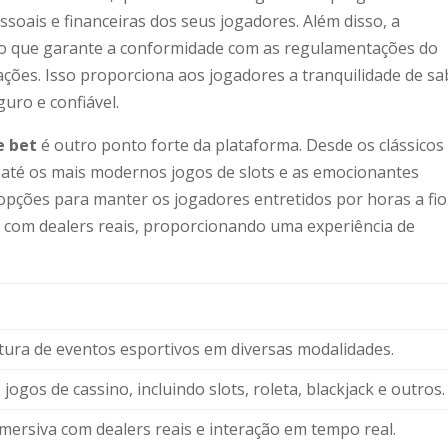
soais e financeiras dos seus jogadores. Além disso, a
, o que garante a conformidade com as regulamentações do
ações. Isso proporciona aos jogadores a tranquilidade de sa
ro e confiável.
e bet
é outro ponto forte da plataforma. Desde os clássicos
, até os mais modernos jogos de slots e as emocionantes
opções para manter os jogadores entretidos por horas a fio
 com dealers reais, proporcionando uma experiência de
ura de eventos esportivos em diversas modalidades.
jogos de cassino, incluindo slots, roleta, blackjack e outros.
imersiva com dealers reais e interação em tempo real.