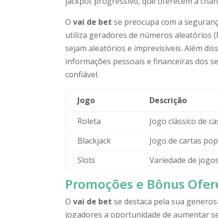
jackpot progressivo, que oferecem a chan
O
vai de bet
se preocupa com a segurança 
utiliza geradores de números aleatórios (
sejam aleatórios e imprevisíveis. Além di
informações pessoais e financeiras dos 
confiável.
Jogo
Descrição
Roleta
Jogo clássico de c
Blackjack
Jogo de cartas pop
Slots
Variedade de jogos
Promoções e Bônus Ofere
O
vai de bet
se destaca pela sua generos
jogadores a oportunidade de aumentar se