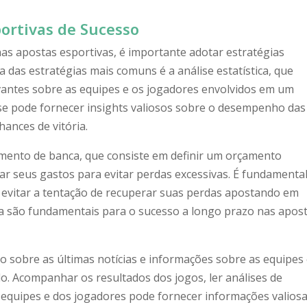
portivas de Sucesso
s apostas esportivas, é importante adotar estratégias
 das estratégias mais comuns é a análise estatística, que
levantes sobre as equipes e os jogadores envolvidos em um
se pode fornecer insights valiosos sobre o desempenho das
hances de vitória.
amento de banca, que consiste em definir um orçamento
ar seus gastos para evitar perdas excessivas. É fundamenta
 evitar a tentação de recuperar suas perdas apostando em
ncia são fundamentais para o sucesso a longo prazo nas apos
o sobre as últimas notícias e informações sobre as equipes
. Acompanhar os resultados dos jogos, ler análises de
as equipes e dos jogadores pode fornecer informações valios