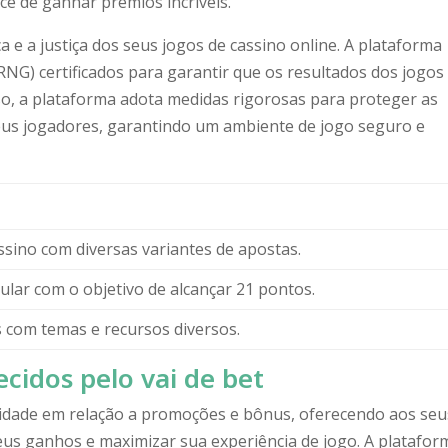
ce de ganhar prêmios incríveis.
e a justiça dos seus jogos de cassino online. A plataforma
RNG) certificados para garantir que os resultados dos jogos
sso, a plataforma adota medidas rigorosas para proteger as
seus jogadores, garantindo um ambiente de jogo seguro e
assino com diversas variantes de apostas.
ular com o objetivo de alcançar 21 pontos.
 com temas e recursos diversos.
cidos pelo vai de bet
idade em relação a promoções e bônus, oferecendo aos seu
us ganhos e maximizar sua experiência de jogo. A platafor