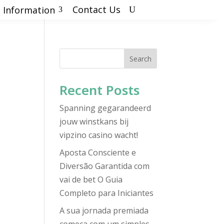
Contact Us
 Information
U
3
Search
Recent Posts
Spanning gegarandeerd
n
jouw winstkans bij
vipzino casino wacht!
Aposta Consciente e
Diversão Garantida com
vai de bet O Guia
Completo para Iniciantes
A sua jornada premiada