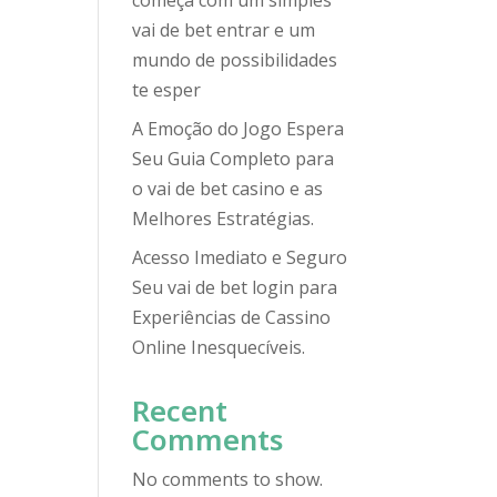
começa com um simples
vai de bet entrar e um
mundo de possibilidades
te esper
A Emoção do Jogo Espera
Seu Guia Completo para
o vai de bet casino e as
Melhores Estratégias.
Acesso Imediato e Seguro
Seu vai de bet login para
Experiências de Cassino
Online Inesquecíveis.
Recent
Comments
No comments to show.