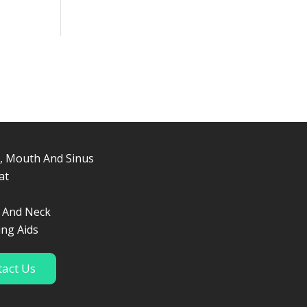
ices
, Mouth And Sinus
at
p
 And Neck
ing Aids
tact Us