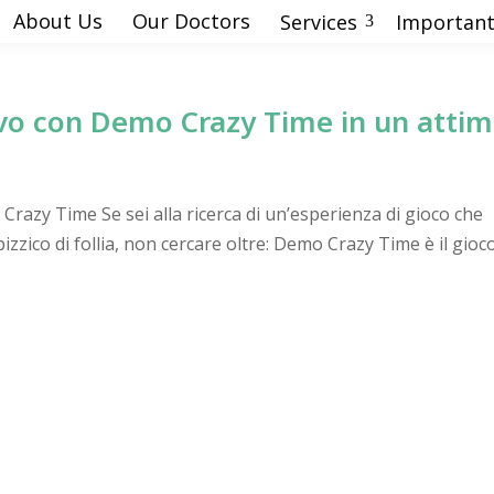
About Us
Our Doctors
Services
Important
3
ivo con Demo Crazy Time in un atti
Crazy Time Se sei alla ricerca di un’esperienza di gioco che
zico di follia, non cercare oltre: Demo Crazy Time è il gioc