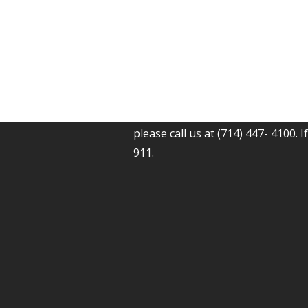
If you have any questions, concer
please call us at (714) 447- 4100. I
911.