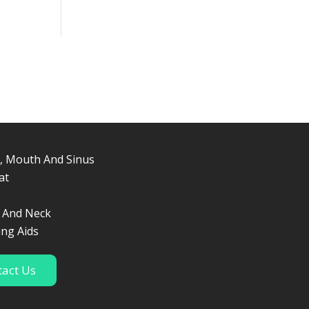
ices
, Mouth And Sinus
at
p
 And Neck
ing Aids
tact Us