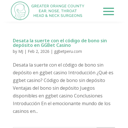
Desata la suerte con el código de bono sin
depósito en GGBet Casino
by
MJ
|
Feb 2, 2026
|
ggbetperu.com
Desata la suerte con el código de bono sin
depósito en ggbet casino Introducción ¿Qué es
ggbet casino? Código de bono sin depósito
Ventajas del bono sin depósito Juegos
disponibles en ggbet casino Conclusiones
Introducción En el emocionante mundo de los
casinos en...