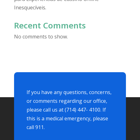
Inesquecíveis.
Recent Comments
No comments to show.
If you have any questions, concerns,
or comments regarding our office,
please call us at (714) 447- 4100. If
this is a medical emergency, please
call 911.