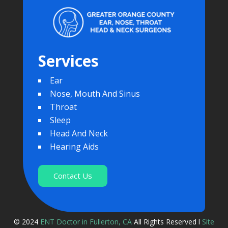
Services
Ear
Nose, Mouth And Sinus
Throat
Sleep
Head And Neck
Hearing Aids
Contact Us
© 2024
ENT Doctor in Fullerton, CA
All Rights Reserved l
Site