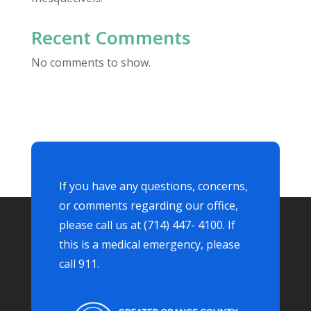
Recent Comments
No comments to show.
If you have any questions, concerns,
or comments regarding our office,
please call us at (714) 447- 4100. If
this is a medical emergency, please
call 911.