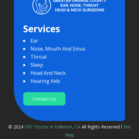
Services
Ear
Nose, Mouth And Sinus
Throat
Sleep
Head And Neck
Hearing Aids
Contact Us
© 2024
ENT Doctor in Fullerton, CA
All Rights Reserved l
Site
Map