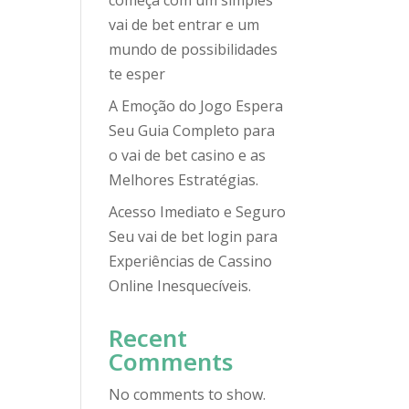
começa com um simples
vai de bet entrar e um
mundo de possibilidades
te esper
A Emoção do Jogo Espera
Seu Guia Completo para
o vai de bet casino e as
Melhores Estratégias.
Acesso Imediato e Seguro
Seu vai de bet login para
Experiências de Cassino
Online Inesquecíveis.
Recent
Comments
No comments to show.