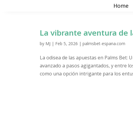
Home
La vibrante aventura de 
by
MJ
|
Feb 5, 2026
|
palmsbet-espana.com
La odisea de las apuestas en Palms Bet: 
avanzado a pasos agigantados, y entre l
como una opción intrigante para los entusi