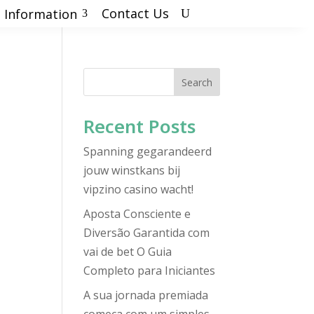
Contact Us
 Information
U
3
Search
Recent Posts
Spanning gegarandeerd
jouw winstkans bij
vipzino casino wacht!
Aposta Consciente e
Diversão Garantida com
vai de bet O Guia
Completo para Iniciantes
A sua jornada premiada