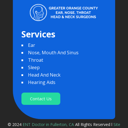
Services
Ear
Nose, Mouth And Sinus
Throat
Sleep
Head And Neck
Hearing Aids
Contact Us
© 2024
ENT Doctor in Fullerton, CA
All Rights Reserved l
Site