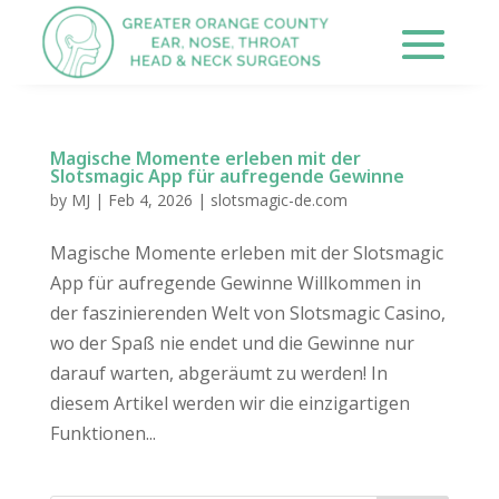
Magische Momente erleben mit der
Slotsmagic App für aufregende Gewinne
by
MJ
|
Feb 4, 2026
|
slotsmagic-de.com
Magische Momente erleben mit der Slotsmagic
App für aufregende Gewinne Willkommen in
der faszinierenden Welt von Slotsmagic Casino,
wo der Spaß nie endet und die Gewinne nur
darauf warten, abgeräumt zu werden! In
diesem Artikel werden wir die einzigartigen
Funktionen...