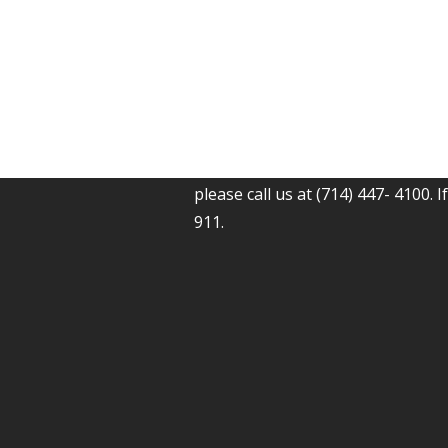
If you have any questions, concer
please call us at (714) 447- 4100. I
911.