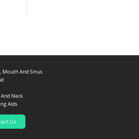
ices
, Mouth And Sinus
at
p
 And Neck
ing Aids
tact Us