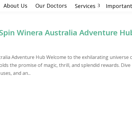
About Us
Our Doctors
Services
Important
3
 Spin Winera Australia Adventure Hu
tralia Adventure Hub Welcome to the exhilarating universe 
lds the promise of magic, thrill, and splendid rewards. Dive 
ses, and an...