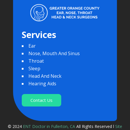
Services
Ear
Nose, Mouth And Sinus
Throat
Sleep
Head And Neck
Hearing Aids
Contact Us
© 2024
ENT Doctor in Fullerton, CA
All Rights Reserved l
Site