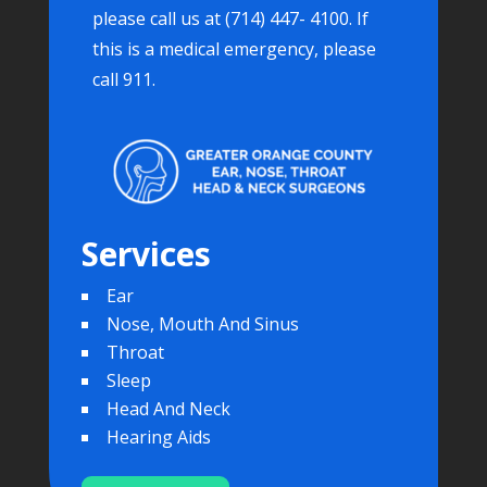
please call us at (714) 447- 4100. If
this is a medical emergency, please
call 911.
Services
Ear
Nose, Mouth And Sinus
Throat
Sleep
Head And Neck
Hearing Aids