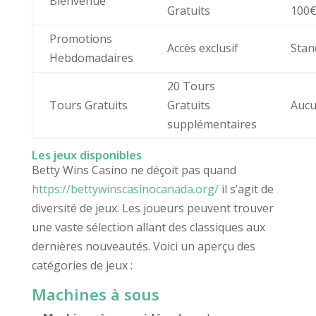
Bienvenue
Gratuits
100
Promotions
Accès exclusif
Stan
Hebdomadaires
20 Tours
Tours Gratuits
Gratuits
Auc
supplémentaires
Les jeux disponibles
Betty Wins Casino ne déçoit pas quand
https://bettywinscasinocanada.org/
il s’agit de
diversité de jeux. Les joueurs peuvent trouver
une vaste sélection allant des classiques aux
dernières nouveautés. Voici un aperçu des
catégories de jeux :
Machines à sous