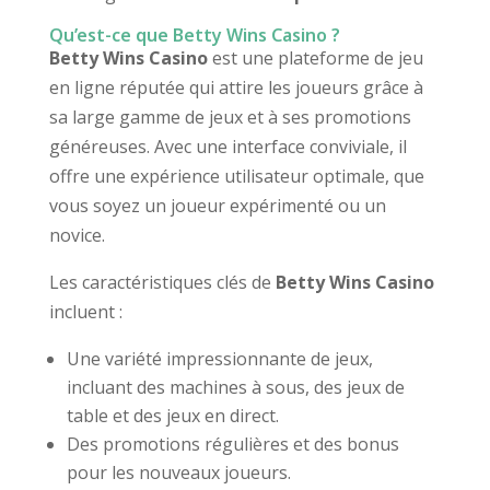
Qu’est-ce que Betty Wins Casino ?
Betty Wins Casino
est une plateforme de jeu
en ligne réputée qui attire les joueurs grâce à
sa large gamme de jeux et à ses promotions
généreuses. Avec une interface conviviale, il
offre une expérience utilisateur optimale, que
vous soyez un joueur expérimenté ou un
novice.
Les caractéristiques clés de
Betty Wins Casino
incluent :
Une variété impressionnante de jeux,
incluant des machines à sous, des jeux de
table et des jeux en direct.
Des promotions régulières et des bonus
pour les nouveaux joueurs.