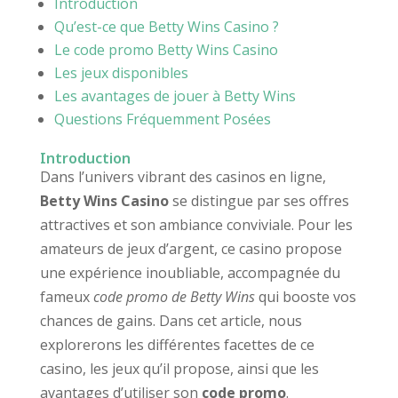
Introduction
Qu’est-ce que Betty Wins Casino ?
Le code promo Betty Wins Casino
Les jeux disponibles
Les avantages de jouer à Betty Wins
Questions Fréquemment Posées
Introduction
Dans l’univers vibrant des casinos en ligne,
Betty Wins Casino
se distingue par ses offres
attractives et son ambiance conviviale. Pour les
amateurs de jeux d’argent, ce casino propose
une expérience inoubliable, accompagnée du
fameux
code promo de Betty Wins
qui booste vos
chances de gains. Dans cet article, nous
explorerons les différentes facettes de ce
casino, les jeux qu’il propose, ainsi que les
avantages d’utiliser son
code promo
.