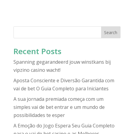
Search
Recent Posts
Spanning gegarandeerd jouw winstkans bij
vipzino casino wacht!
Aposta Consciente e Diversão Garantida com
vai de bet O Guia Completo para Iniciantes
A sua jornada premiada começa com um
simples vai de bet entrar e um mundo de
possibilidades te esper
A Emoção do Jogo Espera Seu Guia Completo
para o vai de bet casino e as Melhores