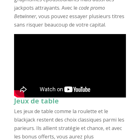
jackpots attrayants. Avec le
code promo
Betwinner
, vous pouvez essayer plusieurs titres
sans risquer beaucoup de votre capital.
Jeux de table
Les jeux de table comme la roulette et le
blackjack restent des choix classiques parmi les
parieurs. Ils allient stratégie et chance, et avec
les bonus offerts, vous aurez plus