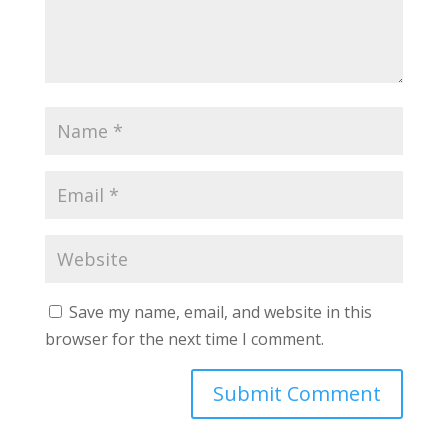
Save my name, email, and website in this
browser for the next time I comment.