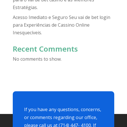
Estratégias.
Acesso Imediato e Seguro Seu vai de bet login
para Experiências de Cassino Online
Inesquecíveis.
Recent Comments
No comments to show.
If you have any questions, concerns,
or comments regarding our office,
please call us at (714) 447- 4100. If