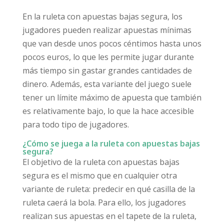
En la ruleta con apuestas bajas segura, los
jugadores pueden realizar apuestas mínimas
que van desde unos pocos céntimos hasta unos
pocos euros, lo que les permite jugar durante
más tiempo sin gastar grandes cantidades de
dinero. Además, esta variante del juego suele
tener un límite máximo de apuesta que también
es relativamente bajo, lo que la hace accesible
para todo tipo de jugadores.
¿Cómo se juega a la ruleta con apuestas bajas
segura?
El objetivo de la ruleta con apuestas bajas
segura es el mismo que en cualquier otra
variante de ruleta: predecir en qué casilla de la
ruleta caerá la bola. Para ello, los jugadores
realizan sus apuestas en el tapete de la ruleta,