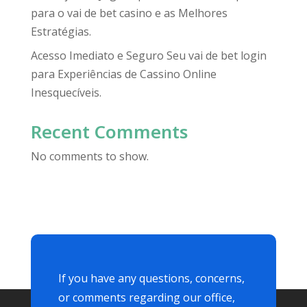
para o vai de bet casino e as Melhores
Estratégias.
Acesso Imediato e Seguro Seu vai de bet login
para Experiências de Cassino Online
Inesquecíveis.
Recent Comments
No comments to show.
If you have any questions, concerns,
or comments regarding our office,