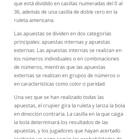
que está dividido en casillas numeradas del 0 al
36, además de una casilla de doble cero en la
ruleta americana.
Las apuestas se dividen en dos categorías
principales: apuestas internas y apuestas
externas. Las apuestas internas se realizan en
los números individuales o en combinaciones
de números, mientras que las apuestas
externas se realizan en grupos de números o
en características como color o paridad.
Una vez que se han realizado todas las
apuestas, el crupier gira la ruleta y lanza la bola
en dirección contraria. La casilla en la que caiga
la bola determinará los resultados de las
apuestas, y los jugadores que hayan acertado
recibirán un pago según las probabilidades de