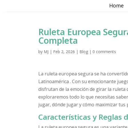
Home
Ruleta Europea Segur
Completa
by
MJ
|
Feb 2, 2026
|
Blog
|
0 comments
La ruleta europea segura se ha convertid
Latinoamérica . Con su emocionante juego
disfrutan de la emoción de girar la ruleta
exploraremos todo lo que necesitas saber
jugar, dónde jugar y cómo maximizar tus p
Características y Reglas 
La ruleta europea segura es una variante d