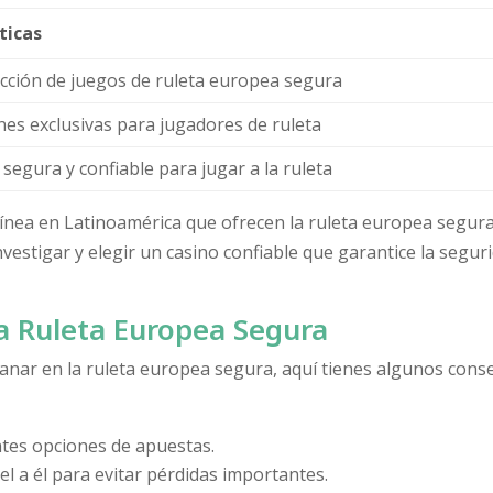
ticas
ección de juegos de ruleta europea segura
nes exclusivas para jugadores de ruleta
segura y confiable para jugar a la ruleta
línea en Latinoamérica que ofrecen la ruleta europea segura
vestigar y elegir un casino confiable que garantice la segur
a Ruleta Europea Segura
anar en la ruleta europea segura, aquí tienes algunos cons
entes opciones de apuestas.
l a él para evitar pérdidas importantes.