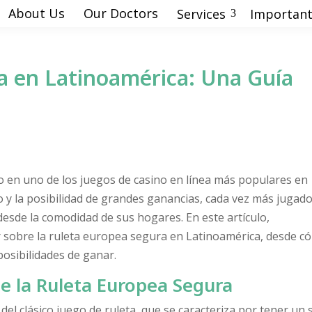
About Us
Our Doctors
Services
Important
3
a en Latinoamérica: Una Guía
o en uno de los juegos de casino en línea más populares en
 y la posibilidad de grandes ganancias, cada vez más jugad
 desde la comodidad de sus hogares. En este artículo,
 sobre la
ruleta europea segura en Latinoamérica, desde c
osibilidades de ganar.
de la Ruleta Europea Segura
el clásico juego de ruleta, que se caracteriza por tener un 