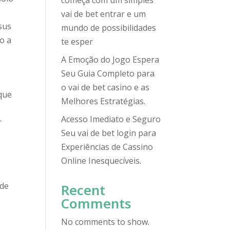
começa com um simples
vai de bet entrar e um
sus
mundo de possibilidades
o a
te esper
A Emoção do Jogo Espera
Seu Guia Completo para
o vai de bet casino e as
 que
Melhores Estratégias.
Acesso Imediato e Seguro
r
Seu vai de bet login para
Experiências de Cassino
Online Inesquecíveis.
 de
Recent
Comments
No comments to show.