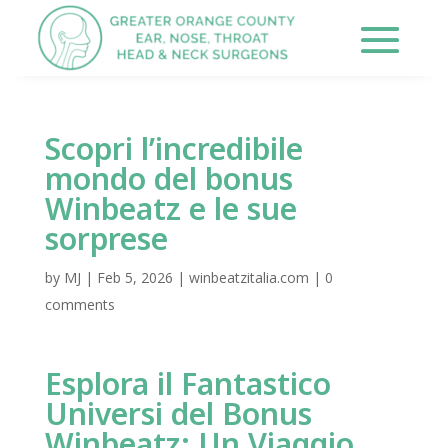
Scopri l’incredibile
mondo del bonus
Winbeatz e le sue
sorprese
by
MJ
|
Feb 5, 2026
|
winbeatzitalia.com
|
0
comments
Esplora il Fantastico
Universi del Bonus
Winbeatz: Un Viaggio