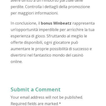
avere diritto a un rimborso parziale delle
perdite. Controlla i dettagli della promozione
per maggiori informazioni.
In conclusione, il
bonus Winbeatz
rappresenta
un’opportunità imperdibile per arricchire la tua
esperienza di gioco. Sfruttando al meglio le
offerte disponibili, ogni giocatore può
aumentare le proprie possibilità di successo e
divertirsi nel fantastico mondo del casinò
online.
Submit a Comment
Your email address will not be published.
Required fields are marked
*