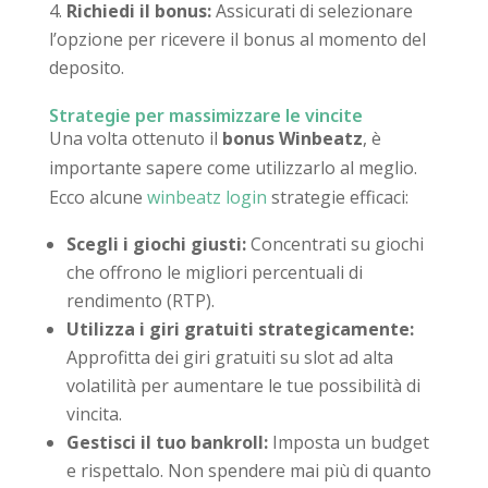
Richiedi il bonus:
Assicurati di selezionare
l’opzione per ricevere il bonus al momento del
deposito.
Strategie per massimizzare le vincite
Una volta ottenuto il
bonus Winbeatz
, è
importante sapere come utilizzarlo al meglio.
Ecco alcune
winbeatz login
strategie efficaci:
Scegli i giochi giusti:
Concentrati su giochi
che offrono le migliori percentuali di
rendimento (RTP).
Utilizza i giri gratuiti strategicamente:
Approfitta dei giri gratuiti su slot ad alta
volatilità per aumentare le tue possibilità di
vincita.
Gestisci il tuo bankroll:
Imposta un budget
e rispettalo. Non spendere mai più di quanto