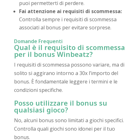
puoi permetterti di perdere.
Fai attenzione ai requisiti di scommessa:
Controlla sempre i requisiti di scommessa
associati al bonus per evitare sorprese.
Domande Frequenti
Qual è il requisito di scommessa
per il bonus Winbeatz?
I requisiti di scommessa possono variare, ma di
solito si aggirano intorno a 30x l’importo del
bonus. È fondamentale leggere i termini e le
condizioni specifiche.
Posso utilizzare il bonus su
qualsiasi gioco?
No, alcuni bonus sono limitati a giochi specifici.
Controlla quali giochi sono idonei per il tuo
bonus.