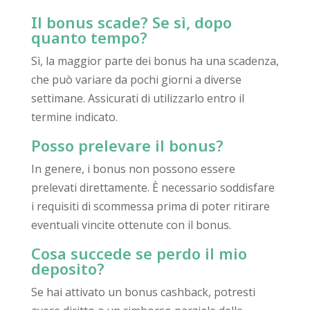
Il bonus scade? Se sì, dopo
quanto tempo?
Sì, la maggior parte dei bonus ha una scadenza,
che può variare da pochi giorni a diverse
settimane. Assicurati di utilizzarlo entro il
termine indicato.
Posso prelevare il bonus?
In genere, i bonus non possono essere
prelevati direttamente. È necessario soddisfare
i requisiti di scommessa prima di poter ritirare
eventuali vincite ottenute con il bonus.
Cosa succede se perdo il mio
deposito?
Se hai attivato un bonus cashback, potresti