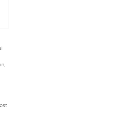
si
in,
nost