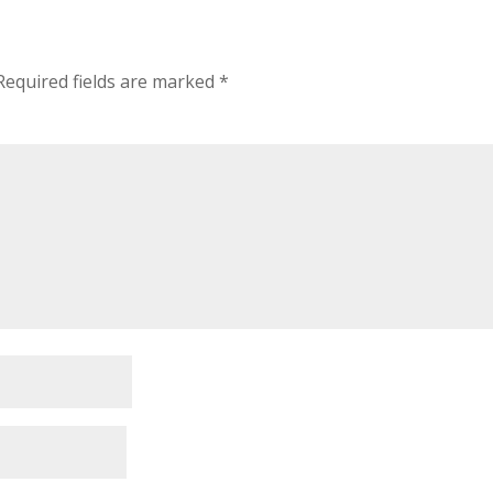
Required fields are marked
*