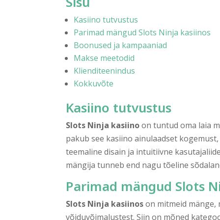
Sisu
Kasiino tutvustus
Parimad mängud Slots Ninja kasiinos
Boonused ja kampaaniad
Makse meetodid
Klienditeenindus
Kokkuvõte
Kasiino tutvustus
Slots Ninja kasiino
on tuntud oma laia m
pakub see kasiino ainulaadset kogemust, 
teemaline disain ja intuitiivne kasutajali
mängija tunneb end nagu tõeline sõdalan
Parimad mängud Slots Ni
Slots Ninja kasiinos
on mitmeid mänge, m
võiduvõimalustest. Siin on mõned kategoor