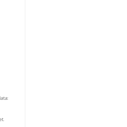
ata:
t.