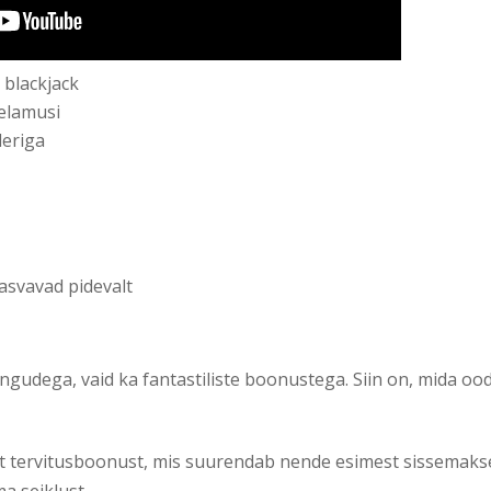
 blackjack
elamusi
leriga
asvavad pidevalt
d
ängudega, vaid ka fantastiliste boonustega. Siin on, mida ood
et tervitusboonust, mis suurendab nende esimest sissemakse