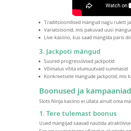
Traditsioonilised mängud nagu rulett ja
Variatsioonid, mis pakuvad uusi mängu
Live-kasiino, kus saad mängida päris dii
3. Jackpoti mängud
Suured progressiivsed jackpotid
Võimalus võita elumuutvaid summasid
Konkreetsete mängude jackpotid, mis k
Boonused ja kampaania
Slots Ninja kasiino ei üllata ainult oma m
1. Tere tulemast boonus
Uued mängijad saavad nautida atraktiivs