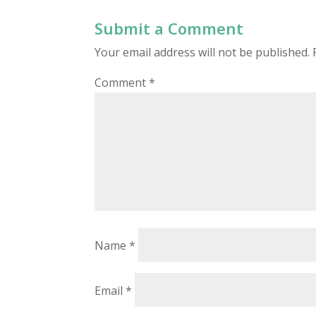
Submit a Comment
Your email address will not be published.
Comment
*
Name
*
Email
*