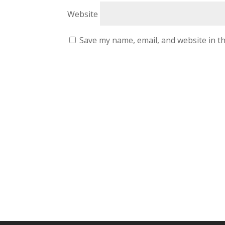
Website
Save my name, email, and website in th
If you have any questions, concer