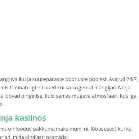
änguvaliku ja suurepäraste boonuste poolest. Avatud 24/7,
mis tõmbab ligi nii uued kui ka kogenud mängijad. Ninja
ides loovad pingelise, kuid samas mugava atmosfääri, kus iga
e.
nja kasiinos
is on loodud pakkuma maksimumi nii lõbususest kui ka
iad, mida kindlasti proovida: