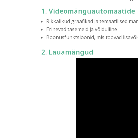
1. Videomänguautomaatide
Rikkalikud graafikad ja temaatilised m
Erinevad tasemeid ja võiduliine
Boonusfunktsioonid, mis toovad lisavõ
2. Lauamängud